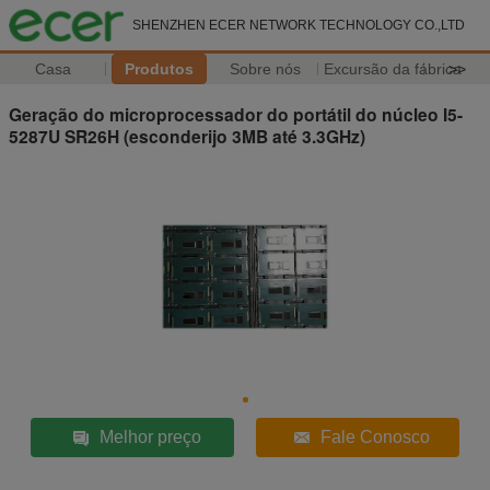
SHENZHEN ECER NETWORK TECHNOLOGY CO.,LTD
Casa
Produtos
Sobre nós
Excursão da fábrica
>>
Geração do microprocessador do portátil do núcleo I5-
5287U SR26H (esconderijo 3MB até 3.3GHz)
Melhor preço
Fale Conosco