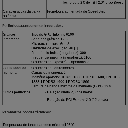
· Tecnologia 2,0 de TBT 2,0/Turbo Boost
Características da baixa
Tecnologia aumentada de SpeedStep
potência
Periféricos/componentes integrados:
Gráficos
Tipo de GPU: Intel Iris 6100
integrados
Série dos gráficos: GT3
Microarchitecture: Gen 8
Unidades de execução: 48 [1]
Frequência baixa (megahertz): 300
Frequência máxima (megahertz): 1100
O número de exposições apoiadas: 3
Controlador da
O número de controladores: 1
memória
Canais da memória: 2
Memória apoiada: DDR3L-1333, DDR3L-1600, LPDDR3-
1333, LPDDR3-1600, LPDDR3-1866
Largura de banda máxima da memória (GB/s): 29,9
Outros periféricos
· Relação direta 2,0 dos meios
· Relação de PCI Express 2,0 (12 pistas)
Parâmetros bondes/térmicos:
Temperatura de funcionamento máximo
105°C