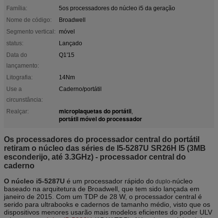
Família:
5os processadores do núcleo i5 da geração
Nome de código:
Broadwell
Segmento vertical:
móvel
status:
Lançado
Data do
Q1'15
lançamento:
Litografia:
14Nm
Use a
Caderno/portátil
circunstância:
microplaquetas do portátil
Realçar:
,
portátil móvel do processador
Os processadores do processador central do portátil
retiram o núcleo das séries de I5-5287U SR26H I5 (3MB
esconderijo, até 3.3GHz) - processador central do
caderno
O núcleo i5-5287U
é um processador rápido do
núcleo
duplo-
baseado na arquitetura de Broadwell, que tem sido lançada em
janeiro de 2015. Com um TDP de 28 W, o processador central é
serido para ultrabooks e cadernos de tamanho médio, visto que os
dispositivos menores usarão mais modelos eficientes do poder ULV