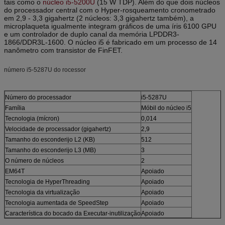
tais como
o
núcleo i5-5200U
(15 W TDP). Além do que dois núcleos
do processador central com o Hyper-rosqueamento cronometrado
em 2,9 - 3,3 gigahertz (2 núcleos: 3,3 gigahertz também), a
microplaqueta igualmente integram gráficos de uma íris 6100 GPU
e um controlador de duplo canal da memória LPDDR3-
1866/DDR3L-1600. O núcleo i5 é fabricado em um processo de 14
nanômetro com transistor de FinFET.
número i5-5287U do rocessor
Número do processador
i5-5287U
Família
Móbil do núcleo i5
Tecnologia (mícron)
0,014
Velocidade de processador (gigahertz)
2,9
Tamanho do esconderijo L2 (KB)
512
Tamanho do esconderijo L3 (MB)
3
O número de núcleos
2
EM64T
Apoiado
Tecnologia de HyperThreading
Apoiado
Tecnologia da virtualização
Apoiado
Tecnologia aumentada de SpeedStep
Apoiado
Característica do bocado da Executar-inutilização
Apoiado