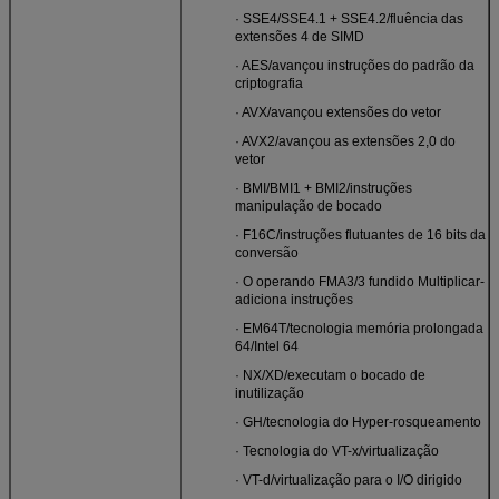
· SSE4/SSE4.1 + SSE4.2/fluência das
extensões 4 de SIMD
· AES/avançou instruções do padrão da
criptografia
· AVX/avançou extensões do vetor
· AVX2/avançou as extensões 2,0 do
vetor
· BMI/BMI1 + BMI2/instruções
manipulação de bocado
· F16C/instruções flutuantes de 16 bits da
conversão
· O operando FMA3/3 fundido Multiplicar-
adiciona instruções
· EM64T/tecnologia memória prolongada
64/Intel 64
· NX/XD/executam o bocado de
inutilização
· GH/tecnologia do Hyper-rosqueamento
· Tecnologia do VT-x/virtualização
· VT-d/virtualização para o I/O dirigido