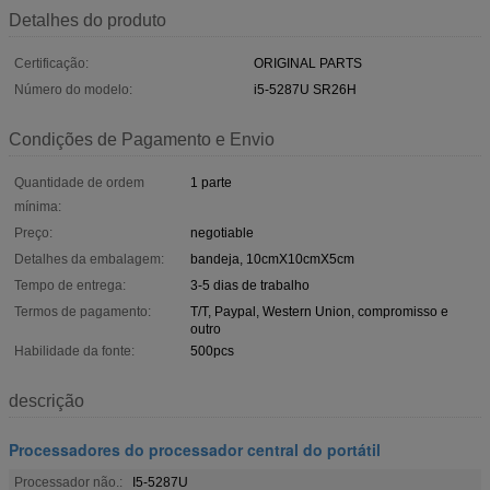
Detalhes do produto
Certificação:
ORIGINAL PARTS
Número do modelo:
i5-5287U SR26H
Condições de Pagamento e Envio
Quantidade de ordem
1 parte
mínima:
Preço:
negotiable
Detalhes da embalagem:
bandeja, 10cmX10cmX5cm
Tempo de entrega:
3-5 dias de trabalho
Termos de pagamento:
T/T, Paypal, Western Union, compromisso e
outro
Habilidade da fonte:
500pcs
descrição
Processadores do processador central do portátil
Processador não.:
I5-5287U