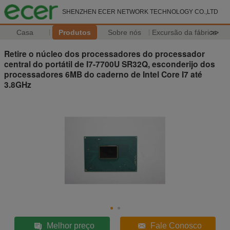
SHENZHEN ECER NETWORK TECHNOLOGY CO.,LTD
Casa
Produtos
Sobre nós
Excursão da fábrica
>>
Retire o núcleo dos processadores do processador
central do portátil de I7-7700U SR32Q, esconderijo dos
processadores 6MB do caderno de Intel Core I7 até
3.8GHz
Melhor preço
Fale Conosco