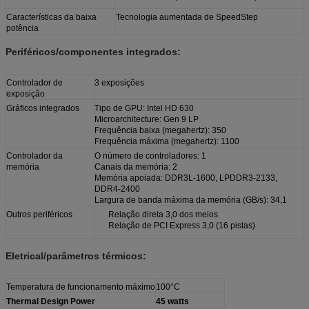
Características da baixa
Tecnologia aumentada de SpeedStep
potência
Periféricos/componentes integrados:
Controlador de
3 exposições
exposição
Gráficos integrados
Tipo de GPU: Intel HD 630
Microarchitecture: Gen 9 LP
Frequência baixa (megahertz): 350
Frequência máxima (megahertz): 1100
Controlador da
O número de controladores: 1
memória
Canais da memória: 2
Memória apoiada: DDR3L-1600, LPDDR3-2133,
DDR4-2400
Largura de banda máxima da memória (GB/s): 34,1
Outros periféricos
Relação direta 3,0 dos meios
Relação de PCI Express 3,0 (16 pistas)
Eletrical/parâmetros térmicos:
Temperatura de funcionamento máximo
100°C
Thermal Design Power
45 watts