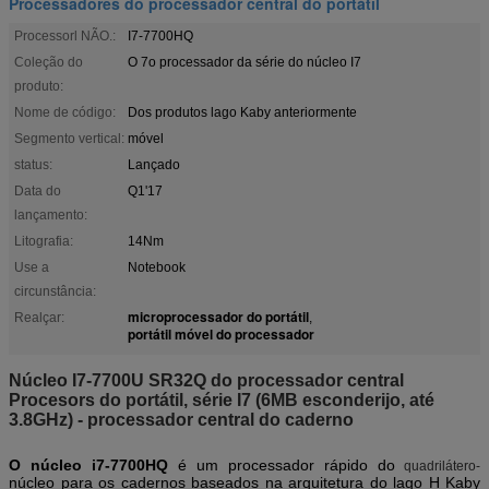
Processadores do processador central do portátil
Processorl NÃO.:
I7-7700HQ
Coleção do
O 7o processador da série do núcleo I7
produto:
Nome de código:
Dos produtos lago Kaby anteriormente
Segmento vertical:
móvel
status:
Lançado
Data do
Q1'17
lançamento:
Litografia:
14Nm
Use a
Notebook
circunstância:
microprocessador do portátil
Realçar:
,
portátil móvel do processador
Núcleo I7-7700U SR32Q do processador central
Procesors do portátil, série I7 (6MB esconderijo, até
3.8GHz) - processador central do caderno
O núcleo i7-7700HQ
é um processador rápido do
quadrilátero-
núcleo para os cadernos baseados na arquitetura do lago H Kaby