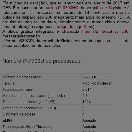
(7o núcleo da geração), que foi anunciada em janeiro de 2017 em
CES. É o sucessor ao
núcleo i7-6700HQ da geração de Skylake
e é
fabricado em
processo melhorado de 14 nm+, assim que os
um
pulsos de disparo são 200 megahertz mais altos no mesmo TDP. A
arquitetura não foi mudada, simplesmente o motor video obteve
uma atualização (veja nosso
artigo do lago Kaby
).
A placa gráfica integrada é chamada
Intel HD Graphics 630
,
masaarquiteturanão
diferedos530GPUdageraçãodeSkylakeesomenteospulsos de
disparosãolevementemais altos.
Número i7-7700U do processador
Número do processador
i7-7700U
Família
Móbil do núcleo i7
Tecnologia (mícron)
0,014
Velocidade de processador (gigahertz)
2,8
Tamanho do esconderijo L2 (KB)
1024
Tamanho do esconderijo L3 (MB)
6
O número de cores4
4
EM64T
Apoiado
Tecnologia de HyperThreading
Apoiado