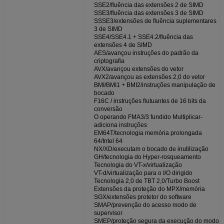
SSE2/fluência das extensões 2 de SIMD
SSE3/fluência das extensões 3 de SIMD
SSSE3/extensões de fluência suplementares
3 de SIMD
SSE4/SSE4.1 + SSE4.2/fluência das
extensões 4 de SIMD
AES/avançou instruções do padrão da
criptografia
AVX/avançou extensões do vetor
AVX2/avançou as extensões 2,0 do vetor
BMI/BMI1 + BMI2/instruções manipulação de
bocado
F16C / instruções flutuantes de 16 bits da
conversão
O operando FMA3/3 fundido Multiplicar-
adiciona instruções
EM64T/tecnologia memória prolongada
64/Intel 64
NX/XD/executam o bocado de inutilização
GH/tecnologia do Hyper-rosqueamento
Tecnologia do VT-x/virtualização
VT-d/virtualização para o I/O dirigido
Tecnologia 2,0 de TBT 2,0/Turbo Boost
Extensões da proteção do MPX/memória
SGX/extensões protetor do software
SMAP/prevenção do acesso modo de
supervisor
SMEP/proteção segura da execução do modo