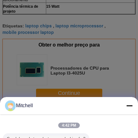
Potência térmica de
15 Watt
projeto
laptop chips
laptop microprocessor
Etiquetas:
,
,
mobile processor laptop
Obter o melhor preço para
Processadores de CPU para
Laptop I3-4025U
Continue
Mitchell
Processadores do processador central do portátil
Mais
4:42 PM