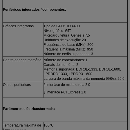
Periféricos integrados / componentes:
Gráficos integrados
Tipo de GPU: HD 4400
Nível gráfico: GT2
Microarquitetura: Gênesis 7.5
Unidades de execução: 20
Frequência de base (MHz): 200
Frequência máxima (MHz): 950
Número de ecrãs suportados: 3
Controlador de memória
Número de controladores: 1
Canais de memória: 2
Memória suportada: DDR3L-1333, DDR3L-1600,
LPDDR3-1333, LPDDR3-1600
Largura de banda máxima da memória (GB/s): 25.6
Outros periféricos
§ Interface de mídia direta 2.0
§ Interface PCI Express 2.0
Parâmetros eléctricos/termais:
Temperatura máxima de
100°C
funcionamento