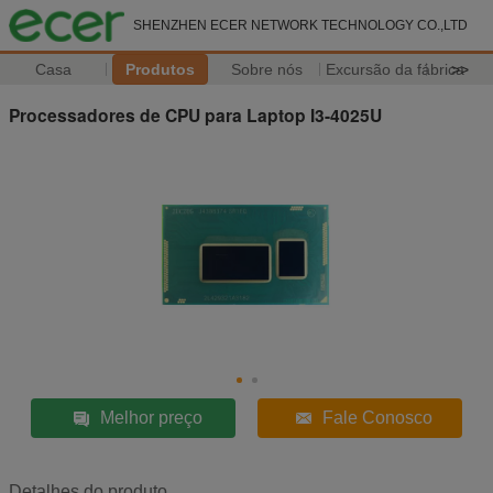
SHENZHEN ECER NETWORK TECHNOLOGY CO.,LTD
Casa
Produtos
Sobre nós
Excursão da fábrica
>>
Processadores de CPU para Laptop I3-4025U
Melhor preço
Fale Conosco
Detalhes do produto