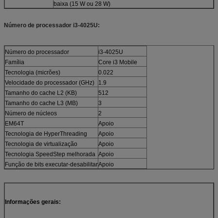
baixa (15 W ou 28 W)
Número de processador i3-4025U:
Número do processador
i3-4025U
Família
Core i3 Mobile
Tecnologia (micrões)
0.022
Velocidade do processador (GHz)
1.9
Tamanho do cache L2 (KB)
512
Tamanho do cache L3 (MB)
3
Número de núcleos
2
EM64T
Apoio
Tecnologia de HyperThreading
Apoio
Tecnologia de virtualização
Apoio
Tecnologia SpeedStep melhorada
Apoio
Função de bits executar-desabilitar
Apoio
Informações gerais: