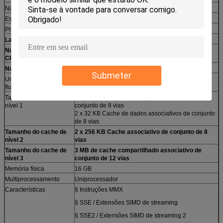
Núcleo de processador
Haswell.
Escalada do núcleo
D0 (SR1EQ)
Processo de fabrico
0.022 micrões
Largura dos dados
64 bits
Número de núcleos da
2
CPU
Número de fios
4
Submeter
Unidade de ponto
Integração
flutuante
Tamanho do cache de
2 x 32 KB Cache de instruções associativas de
nível 1
conjunto de 8 vias
2 x 32 KB Cache de dados associativos de conjunto
de 8 vias
Tamanho do cache de
2 x 256 KB Cache associativo de conjunto de 8
nível 2
vias
Tamanho do cache de
3 MB de cache compartilhado associativo de
nível 3
conjunto de 12 vias
Memória física
16 GB
Multiprocessamento
Uniprocessador
Características
§ Instruções MMX
§ SSE / Extensões SIMD de streaming
§ SSE2 / Extensões SIMD de streaming 2