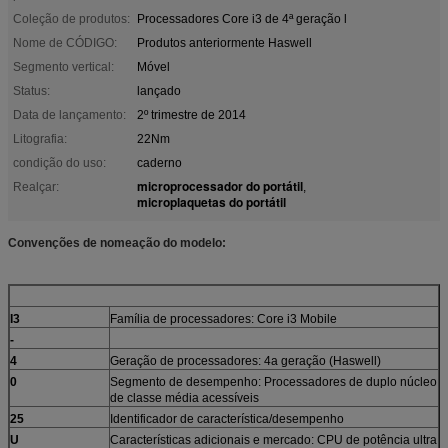
Coleção de produtos:
Processadores Core i3 de 4ª geração l
Nome de CÓDIGO:
Produtos anteriormente Haswell
Segmento vertical:
Móvel
Status:
lançado
Data de lançamento:
2º trimestre de 2014
Litografia:
22Nm
condição do uso:
caderno
microprocessador do portátil
Realçar:
,
microplaquetas do portátil
Convenções de nomeação do modelo:
I3
Família de processadores: Core i3 Mobile
-
4
Geração de processadores: 4a geração (Haswell)
0
Segmento de desempenho: Processadores de duplo núcleo
de classe média acessíveis
25
Identificador de característica/desempenho
U
Características adicionais e mercado: CPU de potência ultra