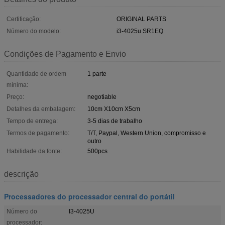
Certificação:
ORIGINAL PARTS
Número do modelo:
i3-4025u SR1EQ
Condições de Pagamento e Envio
Quantidade de ordem
1 parte
mínima:
Preço:
negotiable
Detalhes da embalagem:
10cm X10cm X5cm
Tempo de entrega:
3-5 dias de trabalho
Termos de pagamento:
T/T, Paypal, Western Union, compromisso e
outro
Habilidade da fonte:
500pcs
descrição
Processadores do processador central do portátil
Número do
I3-4025U
processador: