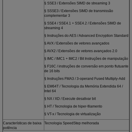
§ SSE3 / Extensões SIMD de streaming 3
§ SSSE3 / Extensões SIMD de transmissão
complementar 3
§ SSE4 / SSE4.1 + SSE4.2 / Extensões SIMD de
streaming 4
§ Instruções do AES / Advanced Encryption Standard
§ AVX / Extensões de vetores avançados
§ AVX2 / Extensões de vetores avançados 2.0
§ IMC / IMC1 + IMC2 / Bit Instruções de manipulação
§ F16C / instruções de conversão em ponto flutuante
de 16 bits
§ Instruções FMA3 / 3-operand Fused Multiply-Add
§ EM64T / Tecnologia da Memória Extendida 64 /
Intel 64
§ NX / XD / Execute desativar bit
§ HT / Tecnologia de hiper-filamento
§ VT-x / Tecnologia de virtualização
Características de baixa
Tecnologia SpeedStep melhorada
potência