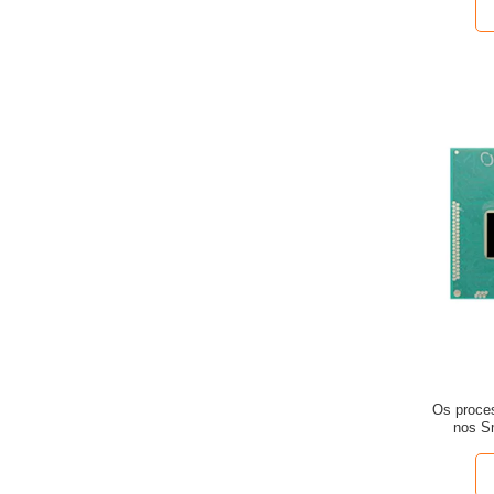
Os proce
nos S
esco