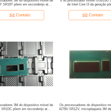
ssadores 3M do dispositivo móvel de
o 5o processador móvel I3-5015U
0Y SR18T põem em esconderijo até
de Intel Core I3 da geração p
, processador do móbil de Android
esconderijo até 2.1GH
Contato
Contato
ssadores 3M do dispositivo móvel de
Os processadores do dispositivo mó
Y SR1DC põem em esconderijo até o
4278U SR1ZV, microplaqueta 3M de 