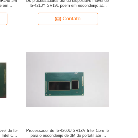
 SR245 3M
Os processadores 3M do dispositivo móvel de
õe em
I5-4210Y SR191 põem em esconderijo até
1.9GHz a série do processador do NÚCLEO I5
Contato
vel de I5-
Processador de I5-4260U SR1ZV Intel Core I5
Intel Core
para o esconderijo de 3M do portátil até o