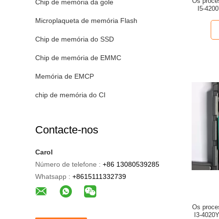
Os proce
Chip de memória da gole
I5-420
1.9GHz
Microplaqueta de memória Flash
Chip de memória do SSD
Chip de memória de EMMC
Memória de EMCP
chip de memória do CI
Contacte-nos
Carol
Número de telefone :
+86 13080539285
Whatsapp :
+8615111332739
Os proce
I3-4020