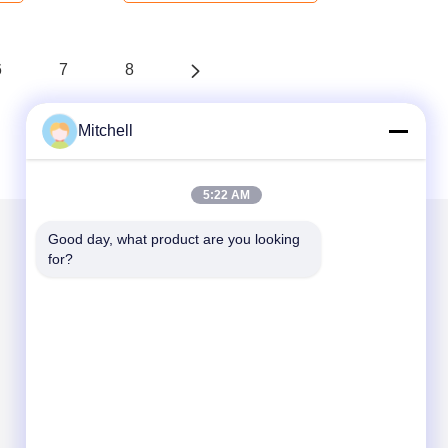
6
7
8
Mitchell
5:22 AM
Good day, what product are you looking 
for?
Envie-nos