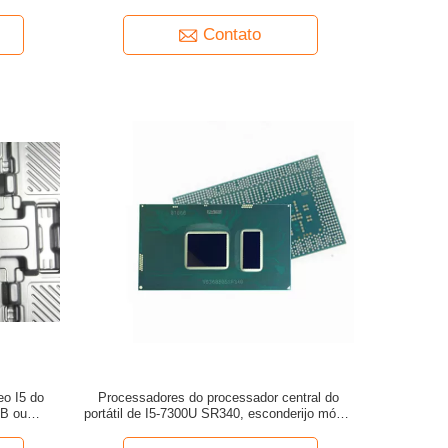
igahertz
bocado 2.7GHz 64
Contato
eo I5 do
Processadores do processador central do
LB ou
portátil de I5-7300U SR340, esconderijo móvel
.4GHz
da série 3MB do núcleo I5 do portátil do
processador até 3.5GHz