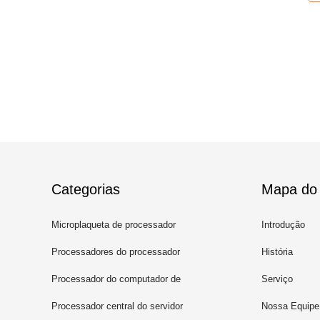
Categorias
Mapa do 
Microplaqueta de processador
Introdução
do processador central
Processadores do processador
História
central do portátil
Processador do computador de
Serviço
secretária
Processador central do servidor
Nossa Equipe