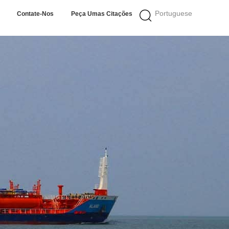
Portuguese
Contate-Nos
Peça Umas Citações