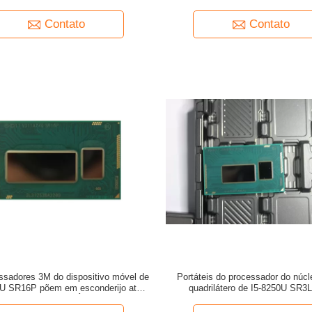
ador central do móbil 1.5GHz ou do
I5 põem em esconderijo até 3,1 g
caderno
Contato
Contato
ssadores 3M do dispositivo móvel de
Portáteis do processador do núcl
0U SR16P põem em esconderijo até
quadrilátero de I5-8250U SR3
.0GHz a série do NÚCLEO I3
esconderijo do móbil 6M até 3