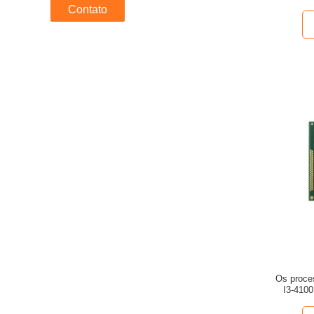
process
Contato
Os proce
I3-410
3