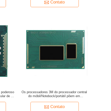
Contato
 poderoso
Os processadores 3M do processador central
lar de I5-
do móbil/Notebock/portátil põem em
Smartphone
esconderijo um núcleo I3-4012Y de 1,50
gigahertz
Contato