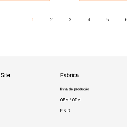
1
2
3
4
5
Site
Fábrica
linha de produção
OEM / ODM
R & D