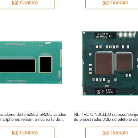
Contato
Contato
ssadores de I5-5250U SR26C usados
RETIRE O NÚCLEO do esconderijo
martphones retiram o núcleo I5 do
do processador 3MB do telefone celu
nderijo da série 3MB até 2.7GHz
540UM SLBUJ 1,2 gigahertz para 
Contato
Contato