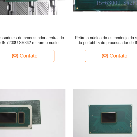
ssadores do processador central do
Retire o núcleo do esconderijo da 
de I5-7200U SR342 retiram o núcleo I5
do portátil I5 do processador de 
onderijo da série 3MB até 3.1GHz
SR2F0 Intel Core até 3.0G
Contato
Contato