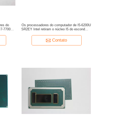
res do
Os processadores do computador de I5-6200U
 I7-7700U
SR2EY Intel retiram o núcleo I5 do esconderijo
dores 6MB
da série 3MB até 2.8GHz
 3.8GHz
Contato