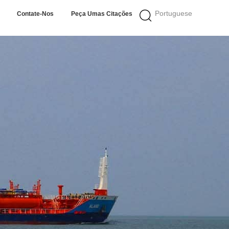
Portuguese
Contate-Nos
Peça Umas Citações