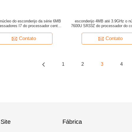
 núcleo do esconderijo da série 6MB
esconderijo 4MB até 3.9GHz o nú
essadores I7 do processador central
7600U SR33Z do processador do c
átil de I7-7500U SR2ZV até 3.5GHz
I7 no móbil
Contato
Contato
1
2
3
4
Site
Fábrica