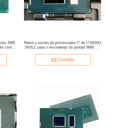
série 3MB
Retire o núcleo do processador I7 de I7-8550U
or central
SR3LC para o esconderijo do portátil 8MB até
é 3.1GHz
4.0GHz rapidamente
Contato