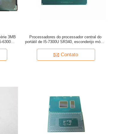
série 3MB
Processadores do processador central do
I5-6300U
portátil de I5-7300U SR340, esconderijo móvel
Hz
da série 3MB do núcleo I5 do portátil do
processador até 3.5GHz
Contato