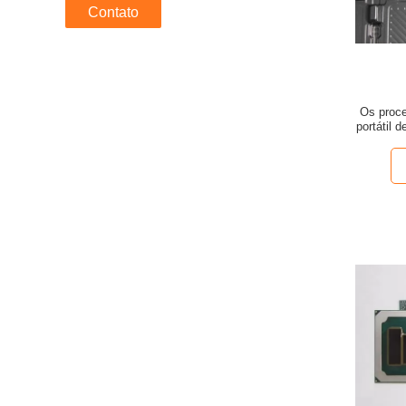
Contato
Os proce
portátil 
do esc