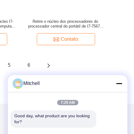
cleo I7-
Retire o núcleo dos processadores do
omputador
processador central do portátil de I7-7567U
SR367, esconderijo 4MB acima do portátil do
processador de To4ghz
Contato
5
6
Mitchell
7:29 AM
Good day, what product are you looking 
for?
Envie-nos