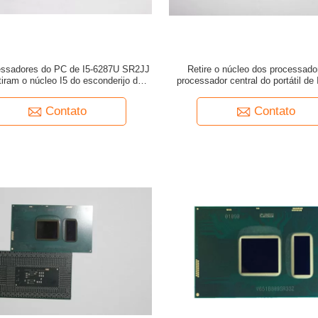
essadores do PC de I5-6287U SR2JJ
Retire o núcleo dos processado
etiram o núcleo I5 do esconderijo da
processador central do portátil de
série 4MB até 3.5GHz
SR32Q, esconderijo dos processa
do caderno de Intel Core I7 até
Contato
Contato