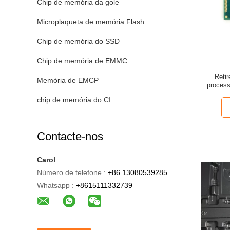
Chip de memória da gole
Microplaqueta de memória Flash
Chip de memória do SSD
Chip de memória de EMMC
Reti
Memória de EMCP
process
SR23X, 
chip de memória do CI
3
Contacte-nos
Carol
Número de telefone :
+86 13080539285
Whatsapp :
+8615111332739