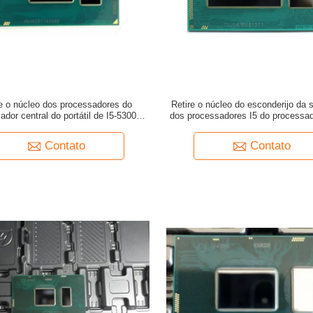
re o núcleo dos processadores do
Retire o núcleo do esconderijo da 
ador central do portátil de I5-5300U
dos processadores I5 do processad
esconderijo do processador central
do portátil de I5-5257U SR26K at
MB do núcleo I5 até 2.9GHz
Contato
Contato