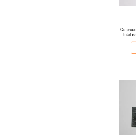
Os proc
Intel r