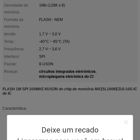
Densidade de
1Mb (128K x 8)
memória:
Formato da
FLASH - NEM
memória:
tensão:
1,7 V ~ 3,6 V
Temp.:
-40°C ~ 85°C (TA)
Frequência:
2,7 V ~ 3,6 V
Interface:
SPI
Pacote:
8-USON
circuitos integrados eletrônicos
Realçar:
,
microplaqueta eletrônica do CI
FLASH 1M SPI 104MHZ 8USON do chip de memória MX25L1006EZUI-10G IC
de IC
Característica:
Deixe um recado