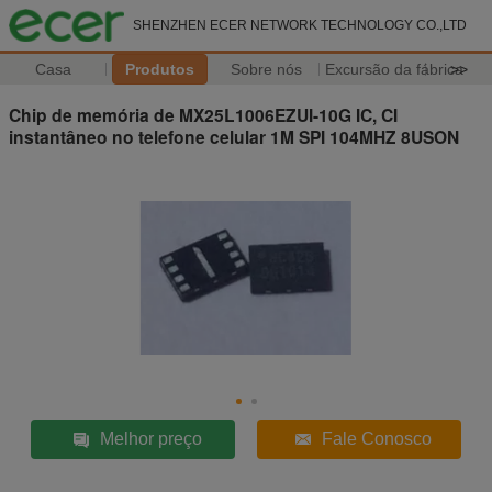
SHENZHEN ECER NETWORK TECHNOLOGY CO.,LTD
Casa
Produtos
Sobre nós
Excursão da fábrica
>>
Chip de memória de MX25L1006EZUI-10G IC, CI
instantâneo no telefone celular 1M SPI 104MHZ 8USON
Melhor preço
Fale Conosco