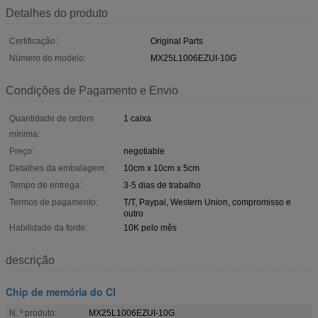
Detalhes do produto
Certificação:
Original Parts
Número do modelo:
MX25L1006EZUI-10G
Condições de Pagamento e Envio
Quantidade de ordem
1 caixa
mínima:
Preço:
negotiable
Detalhes da embalagem:
10cm x 10cm x 5cm
Tempo de entrega:
3-5 dias de trabalho
Termos de pagamento:
T/T, Paypal, Western Union, compromisso e
outro
Habilidade da fonte:
10K pelo mês
descrição
Chip de memória do CI
N. º produto:
MX25L1006EZUI-10G