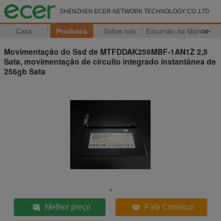
SHENZHEN ECER NETWORK TECHNOLOGY CO.,LTD
Casa
Produtos
Sobre nós
Excursão da fábrica
>>
Movimentação do Ssd de MTFDDAK256MBF-1AN1Z 2,5
Sata, movimentação de circuito integrado instantânea de
256gb Sata
Melhor preço
Fale Conosco