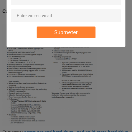
Característica:
Submeter
computer ssd hard drive
ssd solid state hard drive