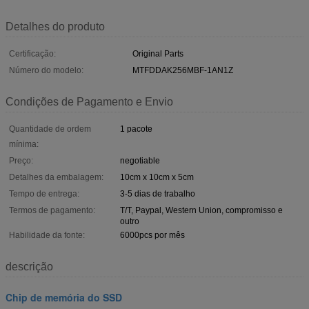
Detalhes do produto
Certificação:
Original Parts
Número do modelo:
MTFDDAK256MBF-1AN1Z
Condições de Pagamento e Envio
Quantidade de ordem
1 pacote
mínima:
Preço:
negotiable
Detalhes da embalagem:
10cm x 10cm x 5cm
Tempo de entrega:
3-5 dias de trabalho
Termos de pagamento:
T/T, Paypal, Western Union, compromisso e
outro
Habilidade da fonte:
6000pcs por mês
descrição
Chip de memória do SSD