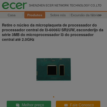
SHENZHEN ECER NETWORK TECHNOLOGY CO.,LTD
Casa
Produtos
Sobre nós
Excursão da fábrica
>>
Retire o núcleo da microplaqueta de processador do
processador central de I3-6006U SR2UW, esconderijo da
série 3MB do microprocessador I3 do processador
central até 2.0GHz
Melhor preço
Fale Conosco