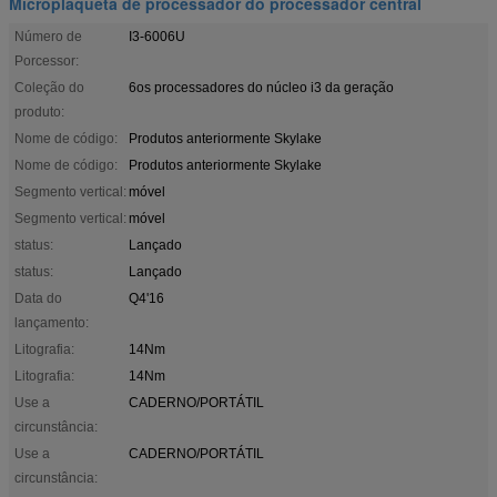
Microplaqueta de processador do processador central
Número de
I3-6006U
Porcessor:
Coleção do
6os processadores do núcleo i3 da geração
produto:
Nome de código:
Produtos anteriormente Skylake
Nome de código:
Produtos anteriormente Skylake
Segmento vertical:
móvel
Segmento vertical:
móvel
status:
Lançado
status:
Lançado
Data do
Q4'16
lançamento:
Litografia:
14Nm
Litografia:
14Nm
Use a
CADERNO/PORTÁTIL
circunstância:
Use a
CADERNO/PORTÁTIL
circunstância: