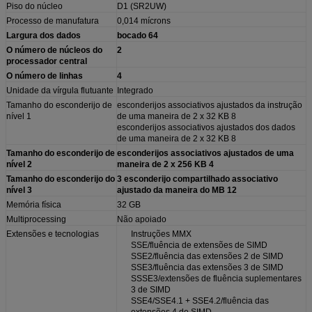
Piso do núcleo
D1 (SR2UW)
Processo de manufatura
0,014 mícrons
Largura dos dados
bocado 64
O número de núcleos do
2
processador central
O número de linhas
4
Unidade da vírgula flutuante
Integrado
Tamanho do esconderijo de
esconderijos associativos ajustados da instrução
nível 1
de uma maneira de 2 x 32 KB 8
esconderijos associativos ajustados dos dados
de uma maneira de 2 x 32 KB 8
Tamanho do esconderijo de
esconderijos associativos ajustados de uma
nível 2
maneira de 2 x 256 KB 4
Tamanho do esconderijo do
3 esconderijo compartilhado associativo
nível 3
ajustado da maneira do MB 12
Memória física
32 GB
Multiprocessing
Não apoiado
Extensões e tecnologias
Instruções MMX
SSE/fluência de extensões de SIMD
SSE2/fluência das extensões 2 de SIMD
SSE3/fluência das extensões 3 de SIMD
SSSE3/extensões de fluência suplementares
3 de SIMD
SSE4/SSE4.1 + SSE4.2/fluência das