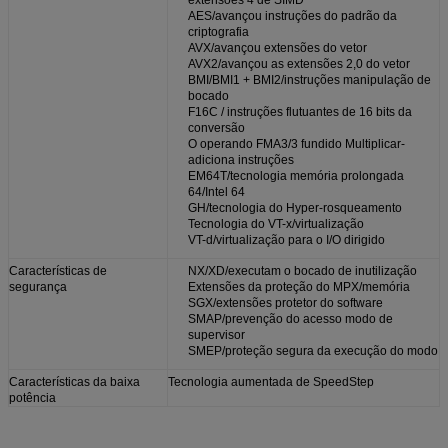
extensões 4 de SIMD
AES/avançou instruções do padrão da
criptografia
AVX/avançou extensões do vetor
AVX2/avançou as extensões 2,0 do vetor
BMI/BMI1 + BMI2/instruções manipulação de
bocado
F16C / instruções flutuantes de 16 bits da
conversão
O operando FMA3/3 fundido Multiplicar-
adiciona instruções
EM64T/tecnologia memória prolongada
64/Intel 64
GH/tecnologia do Hyper-rosqueamento
Tecnologia do VT-x/virtualização
VT-d/virtualização para o I/O dirigido
Características de
NX/XD/executam o bocado de inutilização
segurança
Extensões da proteção do MPX/memória
SGX/extensões protetor do software
SMAP/prevenção do acesso modo de
supervisor
SMEP/proteção segura da execução do modo
Características da baixa
Tecnologia aumentada de SpeedStep
potência