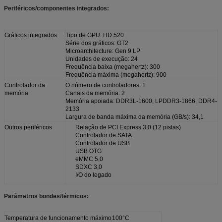
Periféricos/componentes integrados:
Gráficos integrados
Tipo de GPU: HD 520
Série dos gráficos: GT2
Microarchitecture: Gen 9 LP
Unidades de execução: 24
Frequência baixa (megahertz): 300
Frequência máxima (megahertz): 900
Controlador da
O número de controladores: 1
memória
Canais da memória: 2
Memória apoiada: DDR3L-1600, LPDDR3-1866, DDR4-
2133
Largura de banda máxima da memória (GB/s): 34,1
Outros periféricos
Relação de PCI Express 3,0 (12 pistas)
Controlador de SATA
Controlador de USB
USB OTG
eMMC 5,0
SDXC 3,0
I/O do legado
Parâmetros bondes/térmicos:
Temperatura de funcionamento máximo
100°C